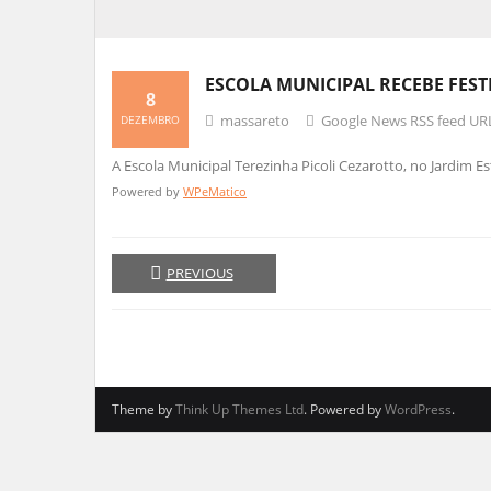
ESCOLA MUNICIPAL RECEBE FEST
8
massareto
Google News RSS feed UR
DEZEMBRO
A Escola Municipal Terezinha Picoli Cezarotto, no Jardim 
Powered by
WPeMatico
PREVIOUS
Theme by
Think Up Themes Ltd
. Powered by
WordPress
.