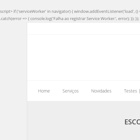
script> if ('serviceWorker' in navigator) { window.addEventListener('load', () 
.catch(error => { console.log('Falha ao registrar Service Worker:', error); }); }); 
Home
Serviços
Novidades
Testes 
ESCO