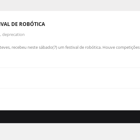
IVAL DE ROBÓTICA
L deprecation
Esteves, recebeu neste sábado(7) um festival de robótica. Houve competições