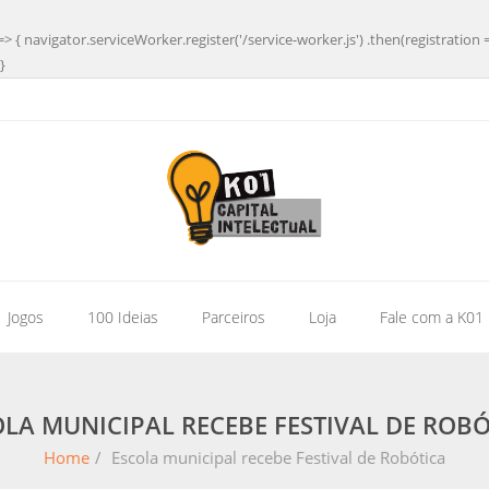
=> { navigator.serviceWorker.register('/service-worker.js') .then(registration 
}
| Jogos
100 Ideias
Parceiros
Loja
Fale com a K01
LA MUNICIPAL RECEBE FESTIVAL DE ROB
Home
/
Escola municipal recebe Festival de Robótica