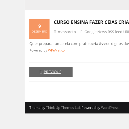
CURSO ENSINA FAZER CEIAS
CRIA
9
massareto
Google News RSS feed UR
DEZEMBRO
Quer preparar uma ceia com pratos
criativos
e dignos dos
Powered by
WPeMatico
PREVIOUS
Theme by
Think Up Themes Ltd
. Powered by
WordPress
.