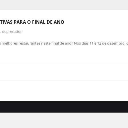
TIVAS
PARA O FINAL DE ANO
L deprecation
 melhores restaurantes neste final de ano? Nos dias 11 e ‪12 de dezembro‬, 