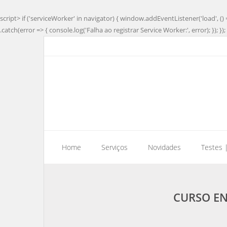
script> if ('serviceWorker' in navigator) { window.addEventListener('load', () 
.catch(error => { console.log('Falha ao registrar Service Worker:', error); }); }); 
Home
Serviços
Novidades
Testes 
CURSO EN