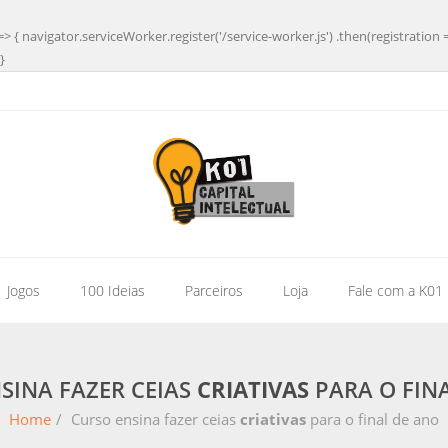
=> { navigator.serviceWorker.register('/service-worker.js') .then(registration 
}
| Jogos
100 Ideias
Parceiros
Loja
Fale com a K01
SINA FAZER CEIAS
CRIATIVAS
PARA O FIN
Home
/
Curso ensina fazer ceias
criativas
para o final de ano