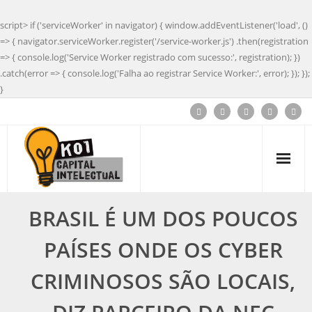
script> if ('serviceWorker' in navigator) { window.addEventListener('load', ()
=> { navigator.serviceWorker.register('/service-worker.js') .then(registration
=> { console.log('Service Worker registrado com sucesso:', registration); })
.catch(error => { console.log('Falha ao registrar Service Worker:', error); }); });
}
BRASIL É UM DOS POUCOS
PAÍSES ONDE OS CYBER
CRIMINOSOS SÃO LOCAIS,