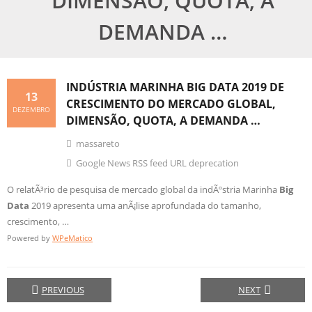
DIMENSÃO, QUOTA, A
DEMANDA …
INDÚSTRIA MARINHA
BIG DATA
2019 DE
13
CRESCIMENTO DO MERCADO GLOBAL,
DEZEMBRO
DIMENSÃO, QUOTA, A DEMANDA …
massareto
Google News RSS feed URL deprecation
O relatÃ³rio de pesquisa de mercado global da indÃºstria Marinha
Big
Data
2019 apresenta uma anÃ¡lise aprofundada do tamanho,
crescimento, …
Powered by
WPeMatico
PREVIOUS
NEXT