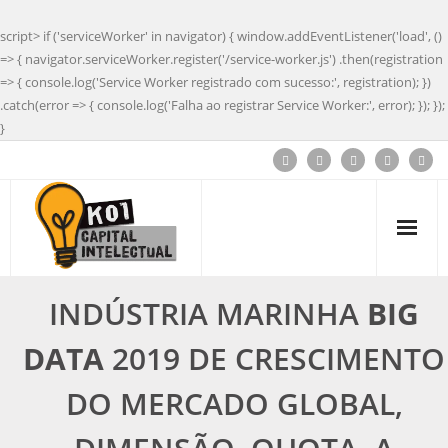
script> if ('serviceWorker' in navigator) { window.addEventListener('load', ()
=> { navigator.serviceWorker.register('/service-worker.js') .then(registration
=> { console.log('Service Worker registrado com sucesso:', registration); })
.catch(error => { console.log('Falha ao registrar Service Worker:', error); }); });
}
INDÚSTRIA MARINHA
BIG
DATA
2019 DE CRESCIMENTO
DO MERCADO GLOBAL,