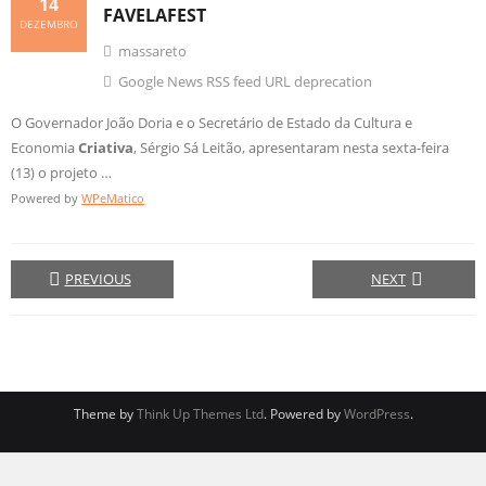
14
FAVELAFEST
DEZEMBRO
massareto
Google News RSS feed URL deprecation
O Governador João Doria e o Secretário de Estado da Cultura e
Economia
Criativa
, Sérgio Sá Leitão, apresentaram nesta sexta-feira
(13) o projeto …
Powered by
WPeMatico
PREVIOUS
NEXT
Theme by
Think Up Themes Ltd
. Powered by
WordPress
.