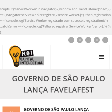
script> if ('serviceWorker' in navigator) { window.addEventListener('load', ()
=> { navigator.serviceWorker.register('/service-worker.js') .then(registration
=> { console.log('Service Worker registrado com sucesso:', registration); })
.catch(error => { console.log('Falha ao registrar Service Worker:', error); }); });
}
GOVERNO DE SÃO PAULO
LANÇA FAVELAFEST
GOVERNO DE SÃO PAULO LANÇA