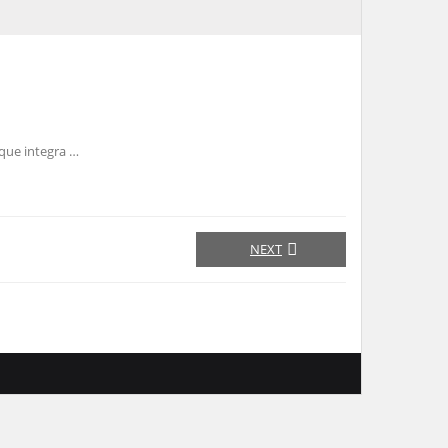
que integra …
NEXT