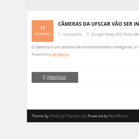
CÂMERAS DA UFSCAR VÃO SER I
17
massareto
Google News RSS feed UR
DEZEMBRO
O Detecta é um sistema de monitoramento inteligente, o
Powered by
WPeMatico
PREVIOUS
Theme by
Think Up Themes Ltd
. Powered by
WordPress
.