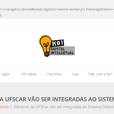
=> { navigator.serviceWorker.register('/service-worker.js') .then(registration 
}
| Jogos
100 Ideias
Parceiros
Loja
Fale com a K01
A UFSCAR VÃO SER INTEGRADAS AO SISTE
Home
/
Câmeras da UFSCar vão ser integradas ao Sistema Detect