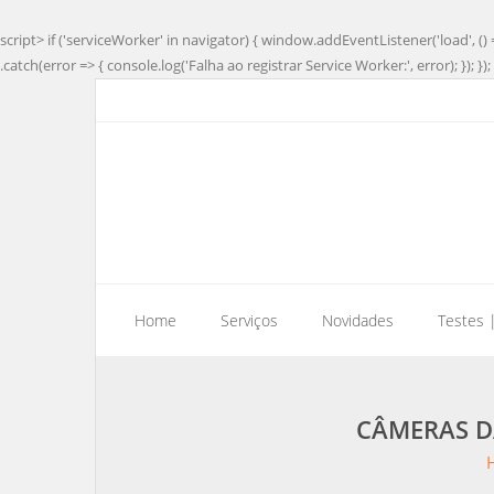
script> if ('serviceWorker' in navigator) { window.addEventListener('load', () 
.catch(error => { console.log('Falha ao registrar Service Worker:', error); }); }); 
Home
Serviços
Novidades
Testes 
CÂMERAS D