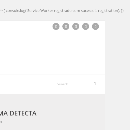
=> { console.log('Service Worker registrado com sucesso:', registration); })
MA DETECTA
a