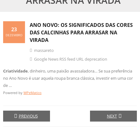
ARRASAR NA VIRADA
ANO NOVO: OS SIGNIFICADOS DAS CORES
23
DAS CALCINHAS PARA ARRASAR NA
DEZEMBRO
VIRADA
massareto
Google News RSS feed URL deprecation
Criatividade
, dinheiro, uma paixão avassaladora… Se sua preferência
no Ano Novo é usar aquela roupa branca clássica, investir em uma cor
de …
Powered by
WPeMatico
PREVIOUS
NEXT