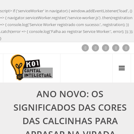
script> if ('serviceWorker' in navigator) { window.addEventListener('load', ()
=> { navigator.serviceWorker.register('/service-worker.js') .then(registration
=> { console.log('Service Worker registrado com sucesso:', registration); })
.catch(error => { console.log('Falha ao registrar Service Worker:', error); }); });
}
ANO NOVO: OS
SIGNIFICADOS DAS CORES
DAS CALCINHAS PARA