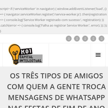
script> if ('serviceWorker' in navigator) { window.addEventListener('load', ()
=> { navigator.serviceWorker.register('/service-worker.js') .then(registration
=> { console.log('Service Worker registrado com sucesso:', registration); })
.catch(error => { console.log('Falha ao registrar Service Worker:', error); }); });
}
OS TRÊS TIPOS DE AMIGOS
COM QUEM A GENTE TROCA
MENSAGENS DE WHATSAPP