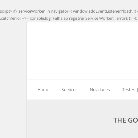
script> if ('serviceWorker' in navigator) { window.addEventListener('load', () 
.catch(error => { console.log('Falha ao registrar Service Worker:', error); }); }); 
Home
Serviços
Novidades
Testes 
THE GO