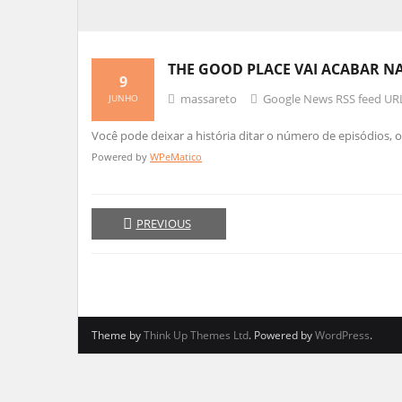
THE GOOD PLACE VAI ACABAR 
9
massareto
Google News RSS feed UR
JUNHO
Você pode deixar a história ditar o número de episódios, 
Powered by
WPeMatico
PREVIOUS
Theme by
Think Up Themes Ltd
. Powered by
WordPress
.