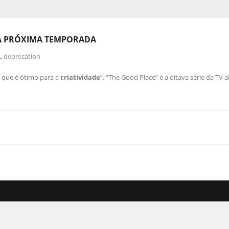
NA PRÓXIMA TEMPORADA
L deprecation
o que é ótimo para a
criatividade
”. “The Good Place” é a oitava série da TV 