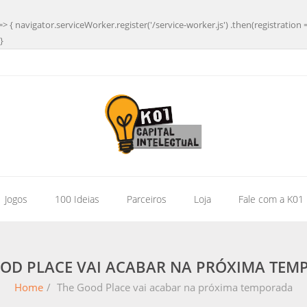
=> { navigator.serviceWorker.register('/service-worker.js') .then(registration 
}
| Jogos
100 Ideias
Parceiros
Loja
Fale com a K01
OD PLACE VAI ACABAR NA PRÓXIMA TE
Home
/
The Good Place vai acabar na próxima temporada