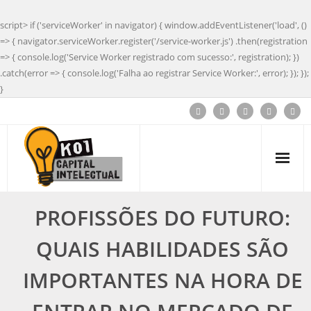
script> if ('serviceWorker' in navigator) { window.addEventListener('load', ()
=> { navigator.serviceWorker.register('/service-worker.js') .then(registration
=> { console.log('Service Worker registrado com sucesso:', registration); })
.catch(error => { console.log('Falha ao registrar Service Worker:', error); }); });
}
PROFISSÕES DO FUTURO:
QUAIS HABILIDADES SÃO
IMPORTANTES NA HORA DE