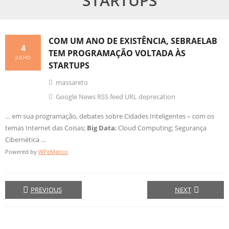
STARTUPS
COM UM ANO DE EXISTÊNCIA, SEBRAELAB
4
TEM PROGRAMAÇÃO VOLTADA ÀS
JULHO
STARTUPS
massareto
Google News RSS feed URL deprecation
… em sua programação, debates sobre Cidades Inteligentes – com os
temas Internet das Coisas;
Big Data
; Cloud Computing; Segurança
Cibernética …
Powered by
WPeMatico
PREVIOUS
NEXT