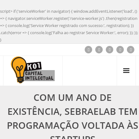
script> if ('serviceWorker' in navigator) { window.addEventListener('load', ()
=> { navigator.serviceWorker.register('/service-worker.js') .then(registration
=> { console.log('Service Worker registrado com sucesso:', registration); })
.catch(error => { console.log('Falha ao registrar Service Worker:', error); }); });
}
COM UM ANO DE
EXISTÊNCIA, SEBRAELAB TEM
PROGRAMAÇÃO VOLTADA ÀS