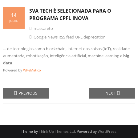
SVA TECH É SELECIONADA PARA O
14
PROGRAMA CPFL INOVA
JULHO
massareto
Google News RSS feed URL deprecation
… de tecnologias como blockchain, internet das coisas (IoT), realidade
aumentada, robotização, inteligência artificial, machine learning e
big
data
.
Powered by
WPeMatico
PREVIOUS
NEXT
Theme by
Think Up Themes Ltd
. Powered by
WordPress
.