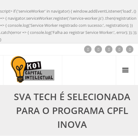
script> if ('serviceWorker' in navigator) { window.addEventListener('load', ()
=> { navigator.serviceWorker.register('/service-worker.js') .then(registration
=> { console.log('Service Worker registrado com sucesso:', registration); })
.catch(error => { console.log('Falha ao registrar Service Worker:', error); }); });
}
SVA TECH É SELECIONADA
PARA O PROGRAMA CPFL
INOVA