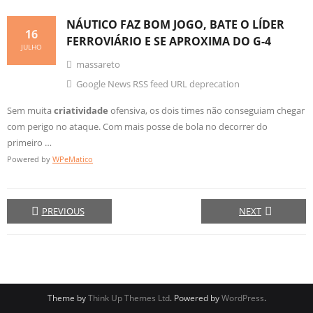
NÁUTICO FAZ BOM JOGO, BATE O LÍDER
16
FERROVIÁRIO E SE APROXIMA DO G-4
JULHO
massareto
Google News RSS feed URL deprecation
Sem muita
criatividade
ofensiva, os dois times não conseguiam chegar
com perigo no ataque. Com mais posse de bola no decorrer do
primeiro …
Powered by
WPeMatico
PREVIOUS
NEXT
Theme by
Think Up Themes Ltd
. Powered by
WordPress
.