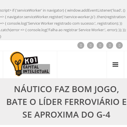
script> if ('serviceWorker' in navigator) { window.addEventListener('load', ()
=> { navigator.serviceWorker.register('/service-worker.js') .then(registration
=> { console.log('Service Worker registrado com sucesso:', registration); })
.catch(error => { console.log('Falha ao registrar Service Worker:', error); }); });
}
NÁUTICO FAZ BOM JOGO,
BATE O LÍDER FERROVIÁRIO E
SE APROXIMA DO G-4