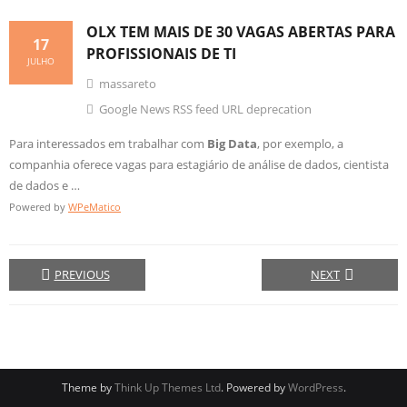
OLX TEM MAIS DE 30 VAGAS ABERTAS PARA
17
PROFISSIONAIS DE TI
JULHO
massareto
Google News RSS feed URL deprecation
Para interessados em trabalhar com
Big Data
, por exemplo, a
companhia oferece vagas para estagiário de análise de dados, cientista
de dados e …
Powered by
WPeMatico
PREVIOUS
NEXT
Theme by
Think Up Themes Ltd
. Powered by
WordPress
.