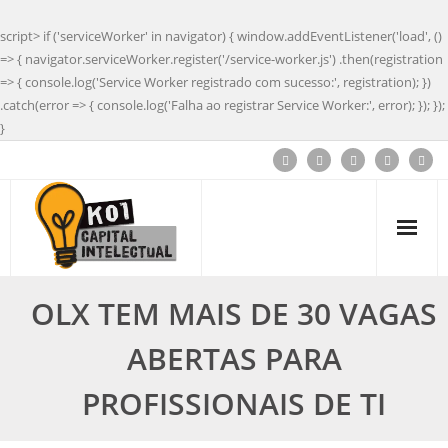
script> if ('serviceWorker' in navigator) { window.addEventListener('load', ()
=> { navigator.serviceWorker.register('/service-worker.js') .then(registration
=> { console.log('Service Worker registrado com sucesso:', registration); })
.catch(error => { console.log('Falha ao registrar Service Worker:', error); }); });
}
OLX TEM MAIS DE 30 VAGAS
ABERTAS PARA
PROFISSIONAIS DE TI