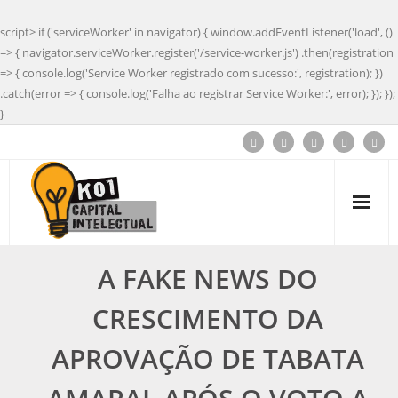
script> if ('serviceWorker' in navigator) { window.addEventListener('load', ()
=> { navigator.serviceWorker.register('/service-worker.js') .then(registration
=> { console.log('Service Worker registrado com sucesso:', registration); })
.catch(error => { console.log('Falha ao registrar Service Worker:', error); }); });
}
A FAKE NEWS DO
CRESCIMENTO DA
APROVAÇÃO DE TABATA