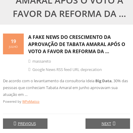
AMARAL APÓS O VOTO A
FAVOR DA REFORMA DA …
A FAKE NEWS DO CRESCIMENTO DA
19
APROVAÇÃO DE TABATA AMARAL APÓS O
JULHO
VOTO A FAVOR DA REFORMA DA …
massareto
Google News RSS feed URL deprecation
De acordo com o levantamento da consultoria Ideia
Big Data
, 30% das
pessoas que conheciam Tabata Amaral em junho aprovavam sua
atuação em …
Powered by
WPeMatico
PREVIOUS
NEXT