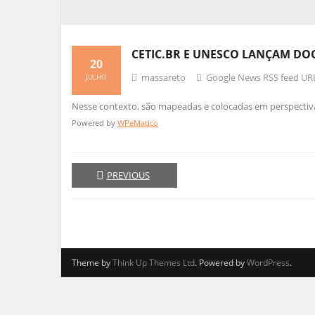
CETIC.BR E UNESCO LANÇAM DO
20
massareto
Google News RSS feed UR
JULHO
Nesse contexto, são mapeadas e colocadas em perspecti
Powered by
WPeMatico
PREVIOUS
Theme by
Think Up Themes Ltd
. Powered by
WordPress
.