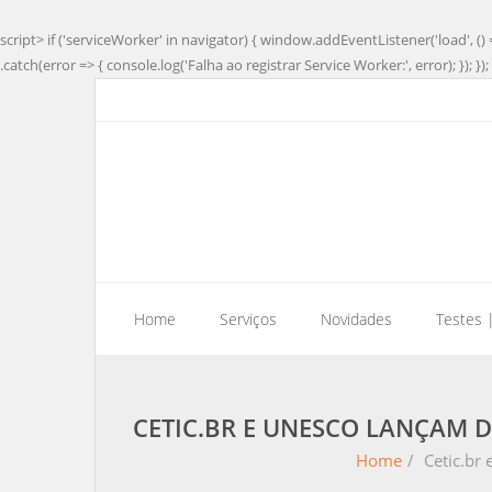
script> if ('serviceWorker' in navigator) { window.addEventListener('load', () 
.catch(error => { console.log('Falha ao registrar Service Worker:', error); }); }); 
Home
Serviços
Novidades
Testes 
CETIC.BR E UNESCO LANÇAM 
Home
/
Cetic.br