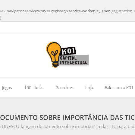
=> { navigator.serviceWorker.register('/service-worker.js') .then(registration 
}
| Jogos
100 Ideias
Parceiros
Loja
Fale com a K01
DOCUMENTO SOBRE IMPORTÂNCIA DAS TI
 e UNESCO lançam documento sobre importância das TIC para o 