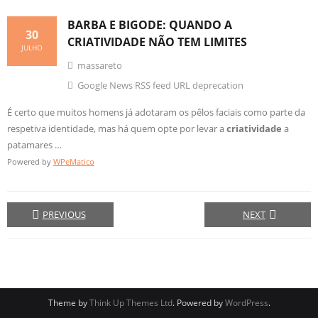
BARBA E BIGODE: QUANDO A
30
CRIATIVIDADE
NÃO TEM LIMITES
JULHO
massareto
Google News RSS feed URL deprecation
É certo que muitos homens já adotaram os pêlos faciais como parte da
respetiva identidade, mas há quem opte por levar a
criatividade
a
patamares …
Powered by
WPeMatico
PREVIOUS
NEXT
Theme by
Think Up Themes Ltd
. Powered by
WordPress
.