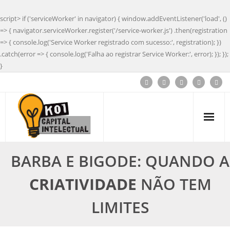
script> if ('serviceWorker' in navigator) { window.addEventListener('load', ()
=> { navigator.serviceWorker.register('/service-worker.js') .then(registration
=> { console.log('Service Worker registrado com sucesso:', registration); })
.catch(error => { console.log('Falha ao registrar Service Worker:', error); }); });
}
BARBA E BIGODE: QUANDO A
CRIATIVIDADE
NÃO TEM
LIMITES