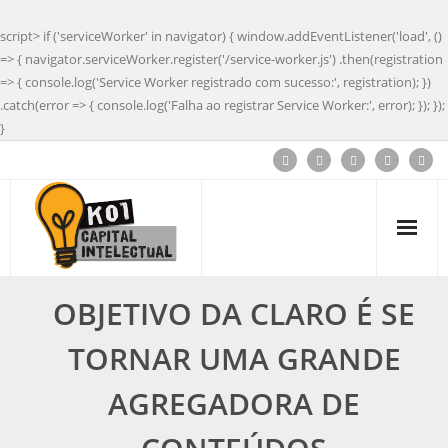
script> if ('serviceWorker' in navigator) { window.addEventListener('load', ()
=> { navigator.serviceWorker.register('/service-worker.js') .then(registration
=> { console.log('Service Worker registrado com sucesso:', registration); })
.catch(error => { console.log('Falha ao registrar Service Worker:', error); }); });
}
OBJETIVO DA CLARO É SE
TORNAR UMA GRANDE
AGREGADORA DE