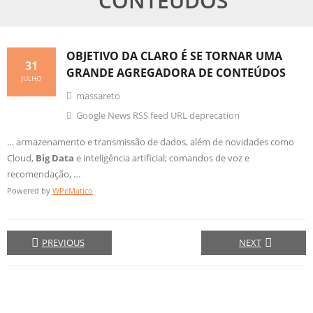
CONTEÚDOS
OBJETIVO DA CLARO É SE TORNAR UMA
31
GRANDE AGREGADORA DE CONTEÚDOS
JULHO
massareto
Google News RSS feed URL deprecation
… armazenamento e transmissão de dados, além de novidades como
Cloud,
Big
Data
e inteligência artificial; comandos de voz e
recomendação, …
Powered by
WPeMatico
PREVIOUS
NEXT