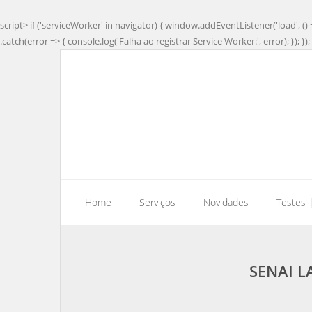
script> if ('serviceWorker' in navigator) { window.addEventListener('load', () 
.catch(error => { console.log('Falha ao registrar Service Worker:', error); }); }); 
Home
Serviços
Novidades
Testes 
SENAI L