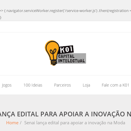
=> { navigator.serviceWorker.register('/service-worker.js') .then(registration 
}
| Jogos
100 Ideias
Parceiros
Loja
Fale com a K01
ANÇA EDITAL PARA APOIAR A INOVAÇÃO
Home
/
Senai lança edital para apoiar a inovação na Moda