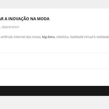
IAR A INOVAÇÃO NA MODA
L deprecation
tificial, internet das coisas,
big data
, robótica, realidade virtual e realid