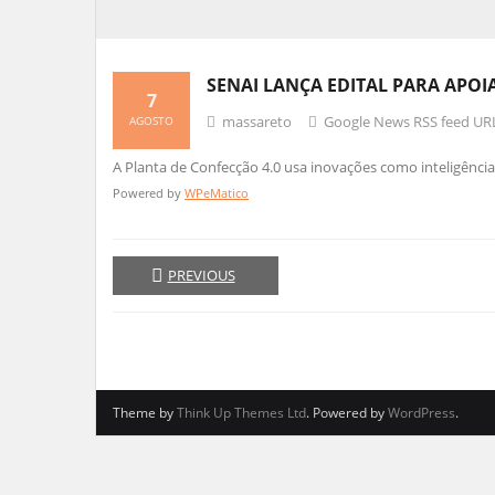
SENAI LANÇA EDITAL PARA APO
7
massareto
Google News RSS feed UR
AGOSTO
A Planta de Confecção 4.0 usa inovações como inteligência ar
Powered by
WPeMatico
PREVIOUS
Theme by
Think Up Themes Ltd
. Powered by
WordPress
.