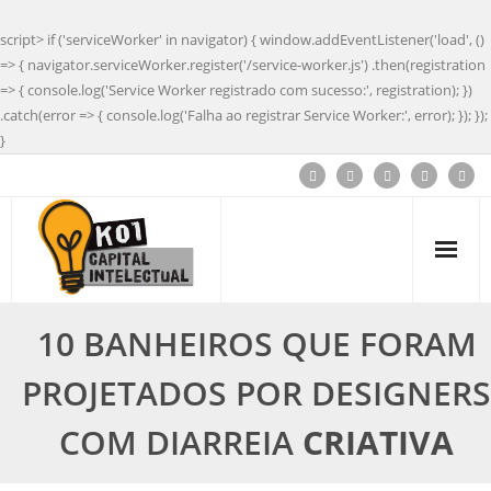
script> if ('serviceWorker' in navigator) { window.addEventListener('load', ()
=> { navigator.serviceWorker.register('/service-worker.js') .then(registration
=> { console.log('Service Worker registrado com sucesso:', registration); })
.catch(error => { console.log('Falha ao registrar Service Worker:', error); }); });
}
10 BANHEIROS QUE FORAM
PROJETADOS POR DESIGNERS
COM DIARREIA
CRIATIVA