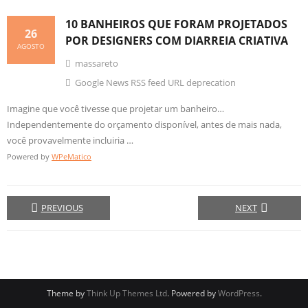
10 BANHEIROS QUE FORAM PROJETADOS
26
POR DESIGNERS COM DIARREIA
CRIATIVA
AGOSTO
massareto
Google News RSS feed URL deprecation
Imagine que você tivesse que projetar um banheiro…
Independentemente do orçamento disponível, antes de mais nada,
você provavelmente incluiria …
Powered by
WPeMatico
PREVIOUS
NEXT
Theme by
Think Up Themes Ltd
. Powered by
WordPress
.