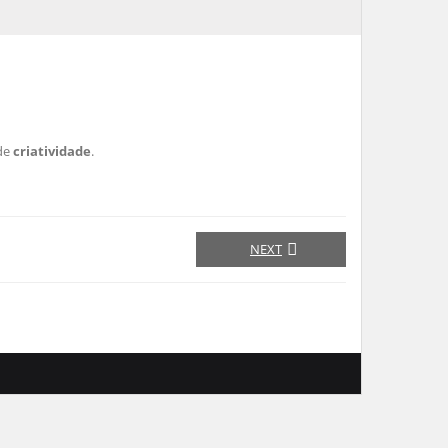
 de
criatividade
.
NEXT