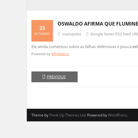
OSWALDO AFIRMA QUE FLUMINE
23
massareto
Google News RSS feed UR
SETEMBRO
Ele ainda comentou sobre as falhas defensivas e pouca
cr
Powered by
WPeMatico
PREVIOUS
Theme by
Think Up Themes Ltd
. Powered by
WordPress
.