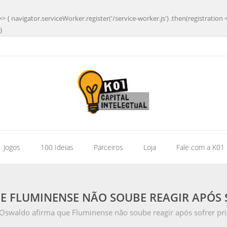
=> { navigator.serviceWorker.register('/service-worker.js') .then(registration 
}
| Jogos
100 Ideias
Parceiros
Loja
Fale com a K01
 FLUMINENSE NÃO SOUBE REAGIR APÓS 
Oswaldo afirma que Fluminense não soube reagir após sofrer pri