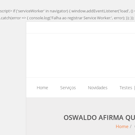
script> if ('serviceWorker' in navigator) { window.addEventListener('load', () 
.catch(error => { console.log('Falha ao registrar Service Worker:', error); }); }); 
Home
Serviços
Novidades
Testes 
OSWALDO AFIRMA QUE
Home
/