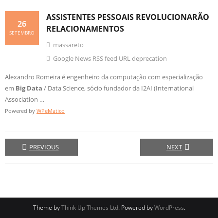
ASSISTENTES PESSOAIS REVOLUCIONARÃO
26
RELACIONAMENTOS
SETEMBRO
massareto
Google News RSS feed URL deprecation
Alexandro Romeira é engenheiro da computação com especialização
em
Big
Data
/ Data Science, sócio fundador da I2AI (International
Association …
Powered by
WPeMatico
PREVIOUS
NEXT
Theme by
Think Up Themes Ltd
. Powered by
WordPress
.