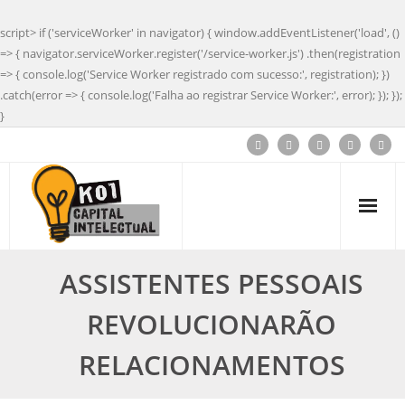
script> if ('serviceWorker' in navigator) { window.addEventListener('load', ()
=> { navigator.serviceWorker.register('/service-worker.js') .then(registration
=> { console.log('Service Worker registrado com sucesso:', registration); })
.catch(error => { console.log('Falha ao registrar Service Worker:', error); }); });
}
ASSISTENTES PESSOAIS
REVOLUCIONARÃO
RELACIONAMENTOS