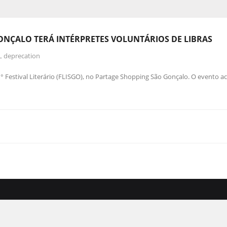
 GONÇALO TERÁ INTÉRPRETES VOLUNTÁRIOS DE LIBRAS
L deprecation
° Festival Literário (FLISGO), no Partage Shopping São Gonçalo. O evento a