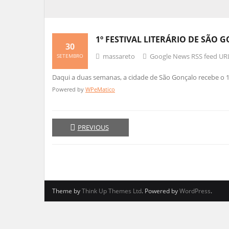
1º FESTIVAL LITERÁRIO DE SÃO
30
massareto
Google News RSS feed UR
SETEMBRO
Daqui a duas semanas, a cidade de São Gonçalo recebe o 1
Powered by
WPeMatico
PREVIOUS
Theme by
Think Up Themes Ltd
. Powered by
WordPress
.