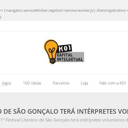
=> { navigator.serviceWorker.register('/service-worker.js') .then(registration 
}
| Jogos
100 Ideias
Parceiros
Loja
Fale com a K01
IO DE SÃO GONÇALO TERÁ INTÉRPRETES V
1º Festival Literário de São Gonçalo terá intérpretes voluntários