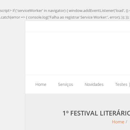
script> if ('serviceWorker' in navigator) { window.addEventListener('load', () 
.catch(error => { console.log('Falha ao registrar Service Worker:', error); }); }); 
Home
Serviços
Novidades
Testes 
1º FESTIVAL LITERÁR
Home
/