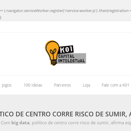
=> { navigator.serviceWorker.register('/service-worker.js') .then(registration 
}
| Jogos
100 Ideias
Parceiros
Loja
Fale com a K01
ÍTICO DE CENTRO CORRE RISCO DE SUMIR, 
Com
big data
, político de centro corre risco de sumir, afirma es