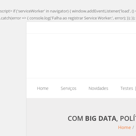
script> if ('serviceWorker' in navigator) { window.addEventListener('load', () 
.catch(error => { console.log('Falha ao registrar Service Worker:', error); }); }); 
Home
Serviços
Novidades
Testes 
COM
BIG DATA
, POL
Home
/