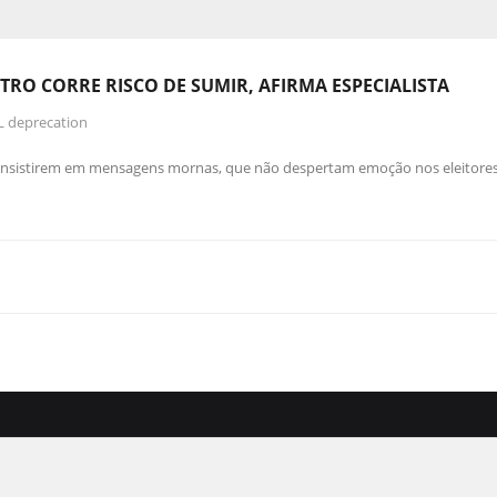
NTRO CORRE RISCO DE SUMIR, AFIRMA ESPECIALISTA
L deprecation
insistirem em mensagens mornas, que não despertam emoção nos eleitores