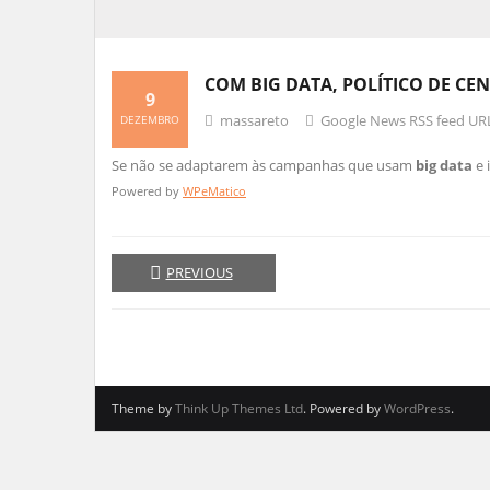
COM
BIG DATA
, POLÍTICO DE CE
9
massareto
Google News RSS feed UR
DEZEMBRO
Se não se adaptarem às campanhas que usam
big data
e 
Powered by
WPeMatico
PREVIOUS
Theme by
Think Up Themes Ltd
. Powered by
WordPress
.