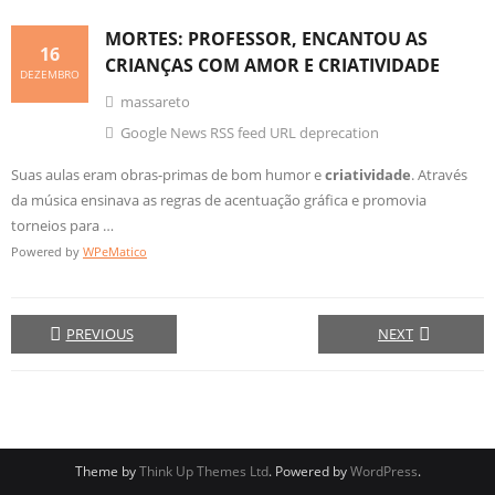
MORTES: PROFESSOR, ENCANTOU AS
16
CRIANÇAS COM AMOR E
CRIATIVIDADE
DEZEMBRO
massareto
Google News RSS feed URL deprecation
Suas aulas eram obras-primas de bom humor e
criatividade
. Através
da música ensinava as regras de acentuação gráfica e promovia
torneios para …
Powered by
WPeMatico
PREVIOUS
NEXT
Theme by
Think Up Themes Ltd
. Powered by
WordPress
.