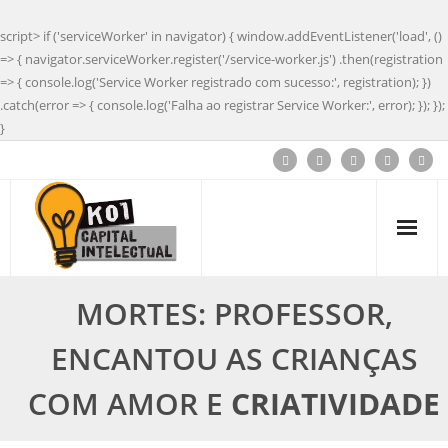
script> if ('serviceWorker' in navigator) { window.addEventListener('load', ()
=> { navigator.serviceWorker.register('/service-worker.js') .then(registration
=> { console.log('Service Worker registrado com sucesso:', registration); })
.catch(error => { console.log('Falha ao registrar Service Worker:', error); }); });
}
MORTES: PROFESSOR,
ENCANTOU AS CRIANÇAS
COM AMOR E
CRIATIVIDADE