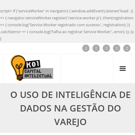
script> if ('serviceWorker' in navigator) { window.addEventListener('load', ()
=> { navigator.serviceWorker.register('/service-worker.js') .then(registration
=> { console.log('Service Worker registrado com sucesso:', registration); })
.catch(error => { console.log('Falha ao registrar Service Worker:', error); }); });
}
O USO DE INTELIGÊNCIA DE
DADOS NA GESTÃO DO
VAREJO