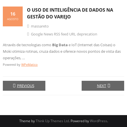
O USO DE INTELIGÊNCIA DE DADOS NA
16
GESTÃO DO VAREJO
AGOSTO
massareto
Google News RSS feed URL deprecation
Através de tecnologias como
Big Data
e IoT (Internet das Coisas) o
Moki otimiza rotinas, cruza dados e oferece novos pontos de vista das
operações, …
Powered by
WPeMatico
PREVIOUS
NEXT
Theme by
Think Up Themes Ltd
. Powered by
WordPress
.