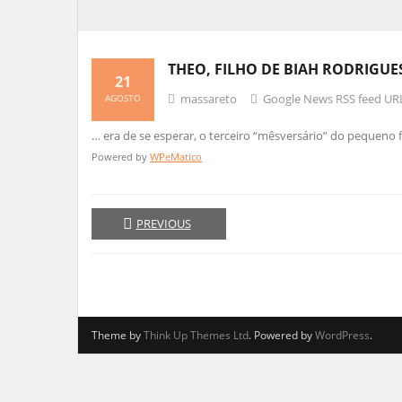
THEO, FILHO DE BIAH RODRIGUE
21
massareto
Google News RSS feed UR
AGOSTO
… era de se esperar, o terceiro “mêsversário” do pequeno 
Powered by
WPeMatico
PREVIOUS
Theme by
Think Up Themes Ltd
. Powered by
WordPress
.