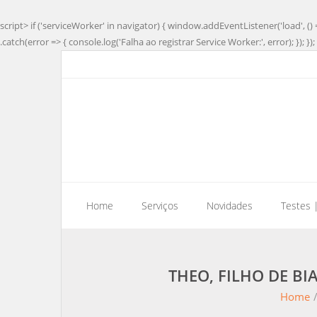
script> if ('serviceWorker' in navigator) { window.addEventListener('load', () 
.catch(error => { console.log('Falha ao registrar Service Worker:', error); }); }); 
Home
Serviços
Novidades
Testes 
THEO, FILHO DE B
Home