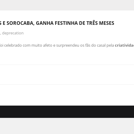
S E SOROCABA, GANHA FESTINHA DE TRÊS MESES
L deprecation
foi celebrado com muito afeto e surpreendeu os fãs do casal pela
criativid