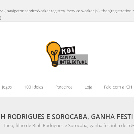
=> { navigator.serviceWorker.register('/service-worker.js') .then(registration 
}
| Jogos
100 Ideias
Parceiros
Loja
Fale com a K01
IAH RODRIGUES E SOROCABA, GANHA FESTI
/
Theo, filho de Biah Rodrigues e Sorocaba, ganha festinha de tr