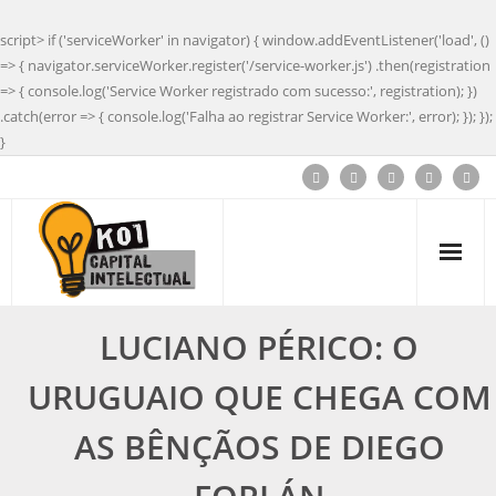
script> if ('serviceWorker' in navigator) { window.addEventListener('load', ()
=> { navigator.serviceWorker.register('/service-worker.js') .then(registration
=> { console.log('Service Worker registrado com sucesso:', registration); })
.catch(error => { console.log('Falha ao registrar Service Worker:', error); }); });
}
LUCIANO PÉRICO: O
URUGUAIO QUE CHEGA COM
AS BÊNÇÃOS DE DIEGO