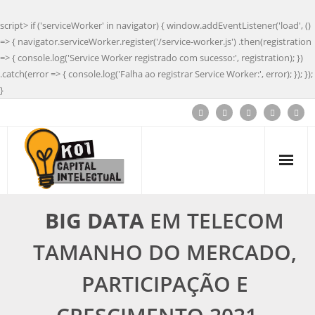
script> if ('serviceWorker' in navigator) { window.addEventListener('load', ()
=> { navigator.serviceWorker.register('/service-worker.js') .then(registration
=> { console.log('Service Worker registrado com sucesso:', registration); })
.catch(error => { console.log('Falha ao registrar Service Worker:', error); }); });
}
BIG DATA
EM TELECOM
TAMANHO DO MERCADO,
PARTICIPAÇÃO E