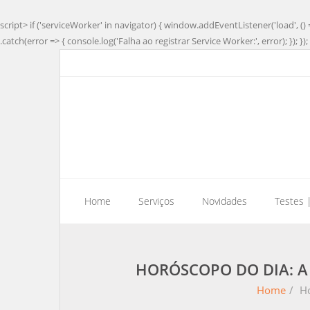
script> if ('serviceWorker' in navigator) { window.addEventListener('load', () 
.catch(error => { console.log('Falha ao registrar Service Worker:', error); }); }); 
Home
Serviços
Novidades
Testes 
HORÓSCOPO DO DIA: A 
Home
/
Ho