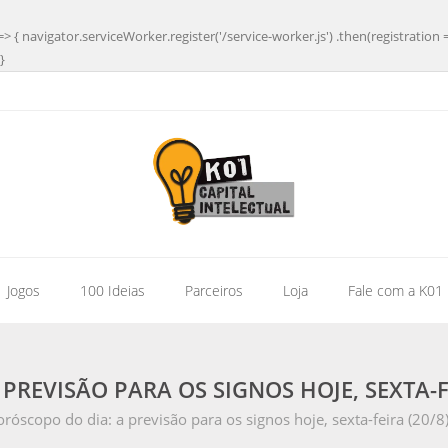
=> { navigator.serviceWorker.register('/service-worker.js') .then(registration 
}
| Jogos
100 Ideias
Parceiros
Loja
Fale com a K01
PREVISÃO PARA OS SIGNOS HOJE, SEXTA-FE
róscopo do dia: a previsão para os signos hoje, sexta-feira (20/8