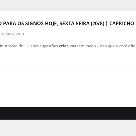
PARA OS SIGNOS HOJE, SEXTA-FEIRA (20/8) | CAPRICHO
L deprecation
nistração do … Lance sugestões
criativas
sem medo – isso ajuda você a lid