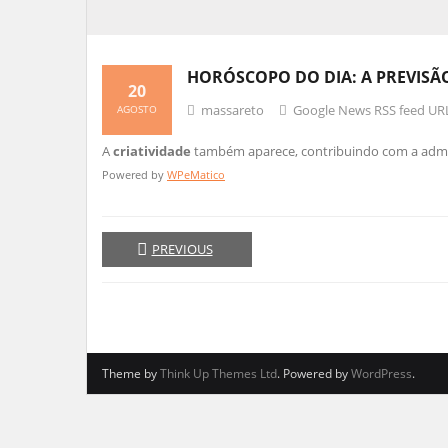
HORÓSCOPO DO DIA: A PREVISÃO 
20
massareto
Google News RSS feed UR
AGOSTO
A
criatividade
também aparece, contribuindo com a admi
Powered by
WPeMatico
PREVIOUS
Theme by
Think Up Themes Ltd
. Powered by
WordPress
.