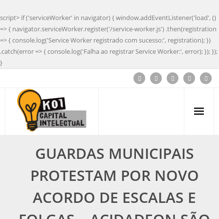
script> if ('serviceWorker' in navigator) { window.addEventListener('load', ()
=> { navigator.serviceWorker.register('/service-worker.js') .then(registration
=> { console.log('Service Worker registrado com sucesso:', registration); })
.catch(error => { console.log('Falha ao registrar Service Worker:', error); }); });
}
GUARDAS MUNICIPAIS
PROTESTAM POR NOVO
ACORDO DE ESCALAS E