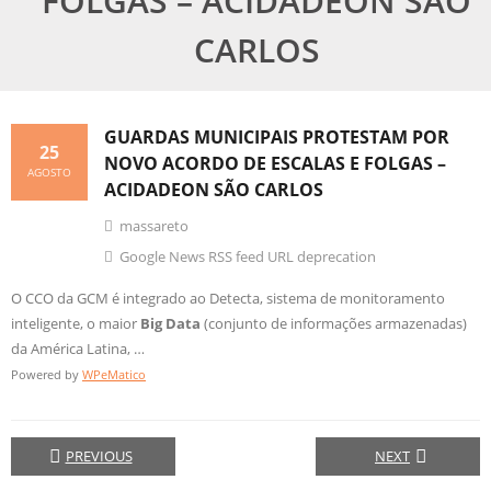
FOLGAS – ACIDADEON SÃO
CARLOS
GUARDAS MUNICIPAIS PROTESTAM POR
25
NOVO ACORDO DE ESCALAS E FOLGAS –
AGOSTO
ACIDADEON SÃO CARLOS
massareto
Google News RSS feed URL deprecation
O CCO da GCM é integrado ao Detecta, sistema de monitoramento
inteligente, o maior
Big Data
(conjunto de informações armazenadas)
da América Latina, …
Powered by
WPeMatico
PREVIOUS
NEXT