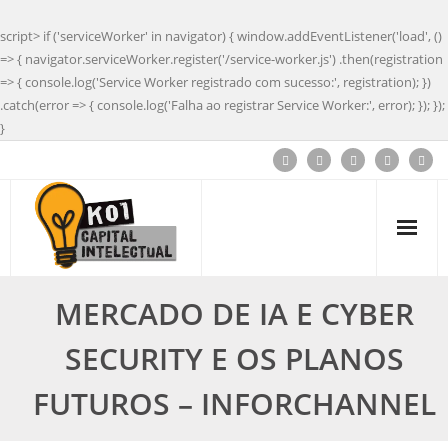
script> if ('serviceWorker' in navigator) { window.addEventListener('load', ()
=> { navigator.serviceWorker.register('/service-worker.js') .then(registration
=> { console.log('Service Worker registrado com sucesso:', registration); })
.catch(error => { console.log('Falha ao registrar Service Worker:', error); }); });
}
MERCADO DE IA E CYBER
SECURITY E OS PLANOS
FUTUROS – INFORCHANNEL