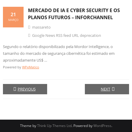
MERCADO DE IA E CYBER SECURITY E OS
21
PLANOS FUTUROS – INFORCHANNEL
MARÇO
massareto
Google News RSS feed URL deprecation
Segundo o relatório disponibilizado pela Mordor Intelligence, o
tamanho do mercado de segurança cibernética foi estimado em
aproximadamente US$ …
Powered by
WPeMatico
PREVIOUS
NEXT
Theme by
Think Up Themes Ltd
. Powered by
WordPress
.