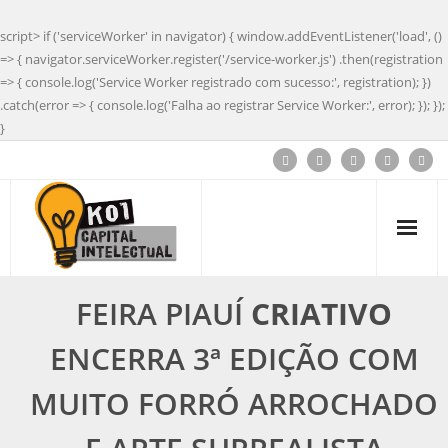
script> if ('serviceWorker' in navigator) { window.addEventListener('load', ()
=> { navigator.serviceWorker.register('/service-worker.js') .then(registration
=> { console.log('Service Worker registrado com sucesso:', registration); })
.catch(error => { console.log('Falha ao registrar Service Worker:', error); }); });
}
FEIRA PIAUÍ
CRIATIVO
ENCERRA 3ª EDIÇÃO COM
MUITO FORRÓ ARROCHADO