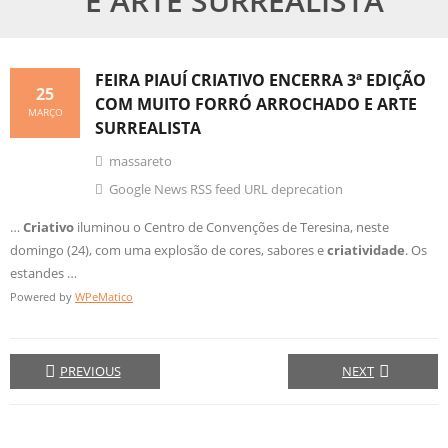
E ARTE SURREALISTA
FEIRA PIAUÍ
CRIATIVO
ENCERRA 3ª EDIÇÃO
25
COM MUITO FORRÓ ARROCHADO E ARTE
MARÇO
SURREALISTA
massareto
Google News RSS feed URL deprecation
…
Criativo
iluminou o Centro de Convenções de Teresina, neste
domingo (24), com uma explosão de cores, sabores e
criatividade
. Os
estandes …
Powered by
WPeMatico
PREVIOUS
NEXT