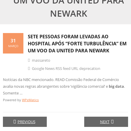
UM VOO DA UNITED PARA
NEWARK
SETE PESSOAS FORAM LEVADAS AO
31
HOSPITAL APÓS “FORTE TURBULÊNCIA” EM
MARÇO
UM VOO DA UNITED PARA NEWARK
massareto
Google News RSS feed URL deprecation
Notícias da NBC mencionado. READ Comissão Federal de Comércio
avalia novas regras abrangentes sobre ‘vigilância comercial’ e
big data
.
Somente …
Powered by
WPeMatico
PREVIOUS
NEXT