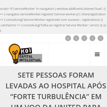
script> if ('serviceWorker' in navigator) { window.addEventListener('load', ()
=> { navigator.serviceWorker.register('/service-worker.js') .then(registration
=> { console.log('Service Worker registrado com sucesso:', registration); })
.catch(error => { console.log('Falha ao registrar Service Worker:', error); }); });
}
SETE PESSOAS FORAM
LEVADAS AO HOSPITAL APÓS
“FORTE TURBULÊNCIA” EM