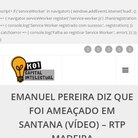
script> if ('serviceWorker' in navigator) { window.addEventListener('load', ()
=> { navigator.serviceWorker.register('/service-worker.js') .then(registration
=> { console.log('Service Worker registrado com sucesso:', registration); })
.catch(error => { console.log('Falha ao registrar Service Worker:', error); }); });
}
EMANUEL PEREIRA DIZ QUE
FOI AMEAÇADO EM
SANTANA (VÍDEO) – RTP