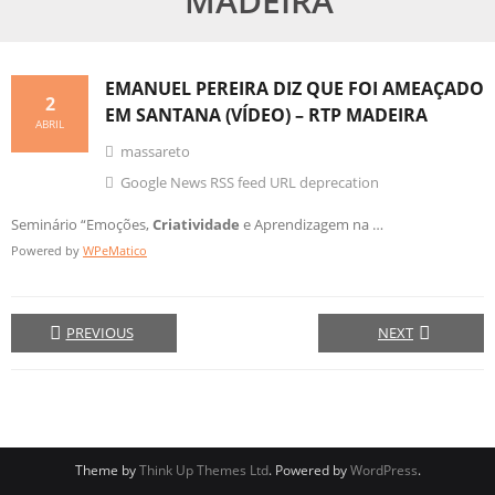
MADEIRA
EMANUEL PEREIRA DIZ QUE FOI AMEAÇADO
2
EM SANTANA (VÍDEO) – RTP MADEIRA
ABRIL
massareto
Google News RSS feed URL deprecation
Seminário “Emoções,
Criatividade
e Aprendizagem na …
Powered by
WPeMatico
PREVIOUS
NEXT
Theme by
Think Up Themes Ltd
. Powered by
WordPress
.