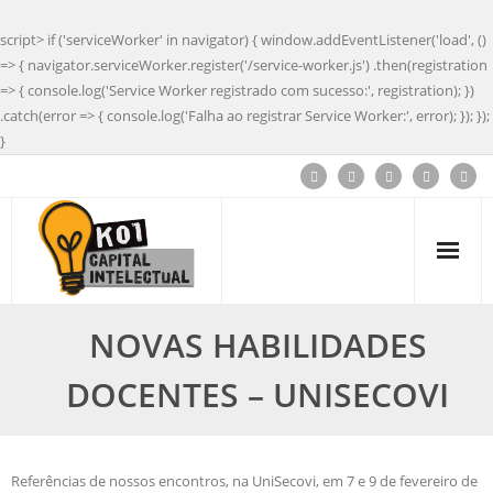
script> if ('serviceWorker' in navigator) { window.addEventListener('load', ()
=> { navigator.serviceWorker.register('/service-worker.js') .then(registration
=> { console.log('Service Worker registrado com sucesso:', registration); })
.catch(error => { console.log('Falha ao registrar Service Worker:', error); }); });
}
Skip
to
content
NOVAS HABILIDADES
DOCENTES – UNISECOVI
Referências de nossos encontros, na UniSecovi, em 7 e 9 de fevereiro de