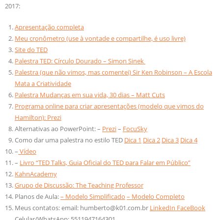
2017:
Apresentação completa
Meu cronômetro (use à vontade e compartilhe, é uso livre)
Site do TED
Palestra TED: Círculo Dourado – Simon Sinek
Palestra (que não vimos, mas comentei) Sir Ken Robinson – A Escola
Mata a Criatividade
Palestra Mudanças em sua vida, 30 dias – Matt Cuts
Programa online para criar apresentações (modelo que vimos do
Hamilton): Prezi
Alternativas ao PowerPoint: –
Prezi
–
FocuSky
Como dar uma palestra no estilo TED
Dica 1
Dica 2
Dica 3
Dica 4
–
Vídeo
–
Livro “TED Talks, Guia Oficial do TED para Falar em Público”
KahnAcademy
Grupo de Discussão: The Teaching Professor
Planos de Aula:
– Modelo Simplificado
– Modelo Completo
Meus contatos: email: humberto@k01.com.br
LinkedIn
FaceBook
Celular/WhatsApp: 5511947164301